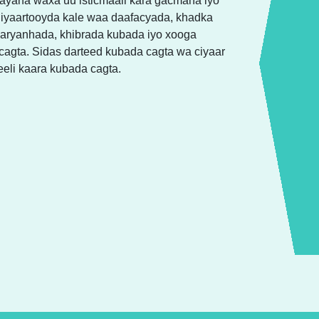
ayaha waxa uu isticmaali kara gacmaha iyo
 Ciyaartooyda kale waa daafacyada, khadka
aaryanhada, khibrada kubada iyo xooga
agta. Sidas darteed kubada cagta wa ciyaar
eeli kaara kubada cagta.