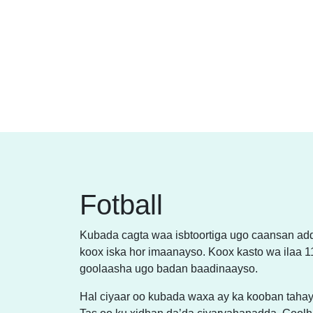
Fotball
Kubada cagta waa isbtoortiga ugo caansan add
koox iska hor imaanayso. Koox kasto wa ilaa 1
goolaasha ugo badan baadinaayso.
Hal ciyaar oo kubada waxa ay ka kooban tahay, 