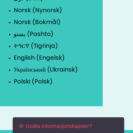
Norsk (Nynorsk)
Norsk (Bokmål)
پښتو (Pashto)
ትግርኛ (Tigrinja)
English (Engelsk)
Український (Ukrainsk)
Polski (Polsk)
🍪 Godta informasjonskapsler?