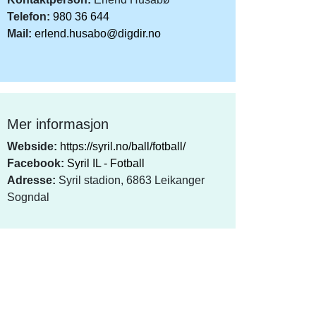
Telefon:
980 36 644
Mail:
erlend.husabo@digdir.no
Mer informasjon
Webside:
https://syril.no/ball/fotball/
Facebook:
Syril IL - Fotball
Adresse:
Syril stadion, 6863 Leikanger
Sogndal