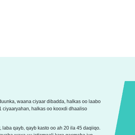
uunka, waana ciyaar dibadda, halkas oo laabo
1 ciyaaryahan, halkas oo kooxdi dhaaliso
laba qayb, qayb kasto oo ah 20 ila 45 daqiiqo.