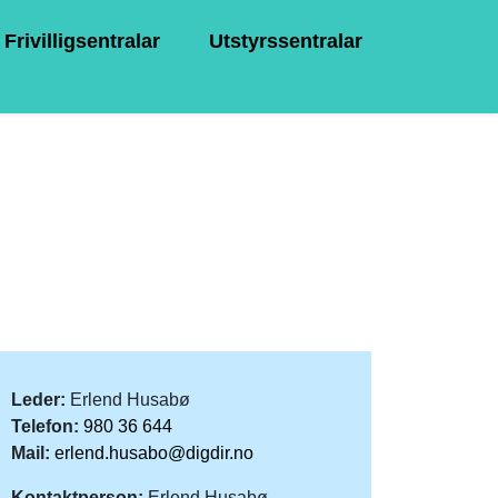
Frivilligsentralar
Utstyrssentralar
Leder:
Erlend Husabø
Telefon:
980 36 644
Mail:
erlend.husabo@digdir.no
Kontaktperson:
Erlend Husabø