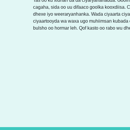
Tas oo ku xidhan da’da ciyaryahanadda. Goolh
cagaha, sida oo uu difaaco goolka kooxdiisa.
dhexe iyo weeraryanhanka. Wada ciyaarta ciy
ciyaartooyda wa waxa ugo muhiimsan kubada c
bulsho oo hormar leh. Qof kasto oo rabo wu dh