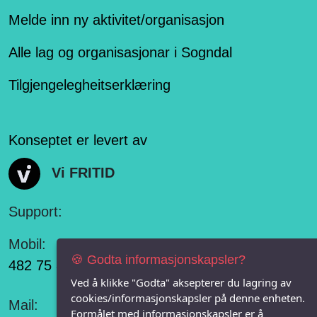
Melde inn ny aktivitet/organisasjon
Alle lag og organisasjonar i Sogndal
Tilgjengelegheitserklæring
Konseptet er levert av
Vi FRITID
Support:
Mobil:
🍪 Godta informasjonskapsler?
482 75 848
Ved å klikke "Godta" aksepterer du lagring av
cookies/informasjonskapsler på denne enheten.
Mail:
Formålet med informasjonskapsler er å