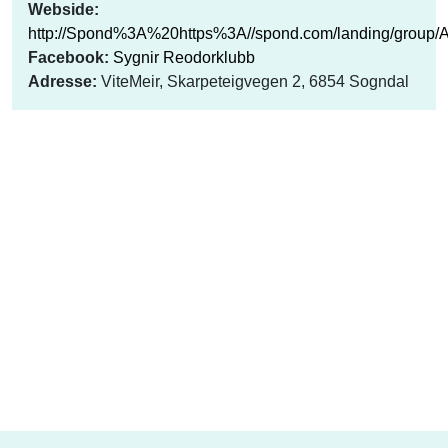
Webside:
http://Spond%3A%20https%3A//spond.com/landing/group/
Facebook:
Sygnir Reodorklubb
Adresse:
ViteMeir, Skarpeteigvegen 2, 6854 Sogndal