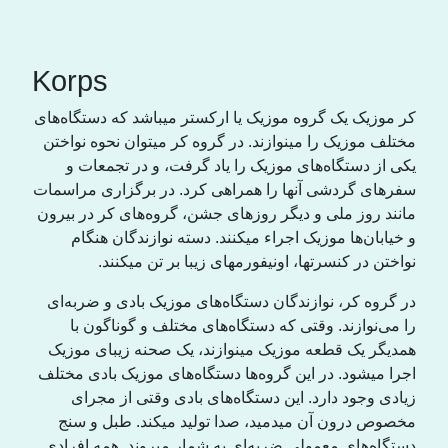
Korps
کر موزیک یک گروە موزیک یا ارکستر میباشد کە دستگاەهای
مختلف موزیک را مینوازند. در گروە کر میتوان نحوە نواختن
یکی از دستگاەهای موزیک را یاد گرفت، و در تجمعات و
سفرهای گردشی آنها را همراهی کرد. در برگزاری مراسمات
مانند روز ملی و دیگر روزهای جشن، گروەهای کر در بیرون
و خیابان‌ها موزیک اجراء میکنند. دستە نوازندگان هنگام
نواختن در کنسرتها، اونیفورمهای زیبا بر تن میکنند.
در گروە کر، نوازندگان دستگاەهای موزیک بادی و ضربەای
را می‌نوازند. وقتی کە دستگاەهای مختلف و گوناگون با
همدیگر یک قطعە موزیک مینوازند، یک صحنە زیبای موزیک
اجرا میشود. در این گروەها دستگاەهای موزیک بادی مختلف
زیادی وجود دارد. این دستگاەهای بادی وقتی از مجرای
مخصوص درون آن میدمید، صدا تولید میکند. طبل و سنج
دستگاەهای معمولی ضربەای بە شمار میروند. همە افرادی