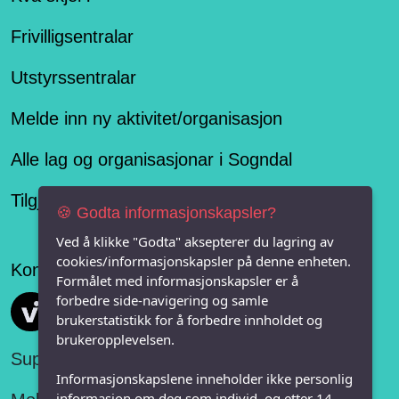
Frivilligsentralar
Utstyrssentralar
Melde inn ny aktivitet/organisasjon
Alle lag og organisasjonar i Sogndal
Tilgjengelegheitserklæring
🍪 Godta informasjonskapsler?
Ved å klikke "Godta" aksepterer du lagring av
cookies/informasjonskapsler på denne enheten.
Konseptet er levert av
Formålet med informasjonskapsler er å
forbedre side-navigering og samle
Vi FRITID
brukerstatistikk for å forbedre innholdet og
brukeropplevelsen.
Support:
Informasjonskapslene inneholder ikke personlig
informasjon om deg som individ, og etter 14