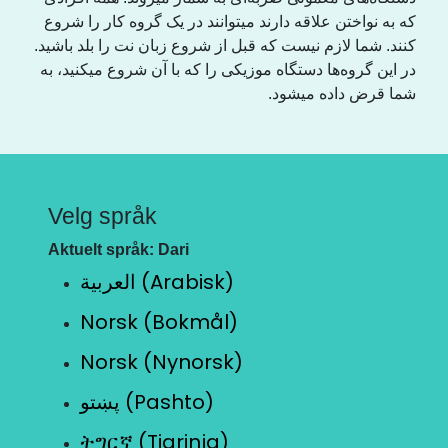
کە بە نواختن علاقە دارند میتوانند در یک گروە کار را شروع
کنند. شما لازم نیست کە قبل از شروع زبان نت را بلد باشید.
در این گروەها دستگاە موزیکی را کە با آن شروع میکنید، بە
شما قرض دادە میشود.
Velg språk
Aktuelt språk: Dari
العربية (Arabisk)
Norsk (Bokmål)
Norsk (Nynorsk)
پښتو (Pashto)
ትግርኛ (Tigrinja)