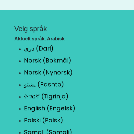
Velg språk
Aktuelt språk: Arabisk
دری (Dari)
Norsk (Bokmål)
Norsk (Nynorsk)
پښتو (Pashto)
ትግርኛ (Tigrinja)
English (Engelsk)
Polski (Polsk)
Somali (Somali)