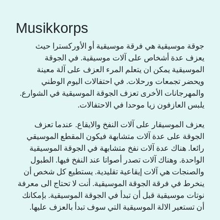
Musikkorps
جوقة موسيقية هي فرقة موسيقية أو الأوركسترا حيث
يعزف عدة أشخاص على آلات موسيقية. في الجوقة
الموسيقية يمكن ان يتعلم المرء العزف على آلة معينة
ويحضر تجمعات ورحلات. في احتفالات اليوم الوطني
والمهرجانات الأخرى تعزف الجوقة الموسيقية في الشوارع.
يلبس العازفون زيا موحدا في الاحتفالات.
يعزف الموسيقار على آلات النفخ والايقاع. عندما تعزف
الجوقة على عدة آلات متشابهة فيكون المقطع الموسيقي
رائعا. هناك عدة آلات نفخ متشابهة في الجوقة الموسيقية
الواحدة. وهناك آلات تصدر أصواتا عند النفخ فيها. الطبول
والصنجات هي آلات إيقاعية تقليدية. يستطيع كل شخص أن
ينخرط في فرقة الجوقة الموسيقية. أنت لا تحتاج الى معرفة
نوتات موسيقية قبل أن تبدأ في الجوقة الموسيقية. بإمكانك
أن تستعير الالة الموسيقية التي سوف تبدأ بالعزف عليها.