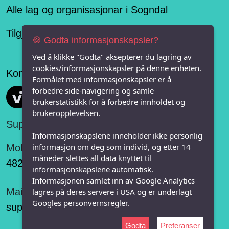
Alle lag og organisasjonar i Sogndal
Tilgjengelegheitserklæring
🍪 Godta informasjonskapsler?
Ved å klikke "Godta" aksepterer du lagring av
cookies/informasjonskapsler på denne enheten.
Konseptet er levert av
Formålet med informasjonskapsler er å
forbedre side-navigering og samle
Vi FRITID
brukerstatistikk for å forbedre innholdet og
brukeropplevelsen.
Support:
Informasjonskapslene inneholder ikke personlig
informasjon om deg som individ, og etter 14
Mobil:
måneder slettes all data knyttet til
482 75 848
informasjonskapslene automatisk.
Informasjonen samlet inn av Google Analytics
Mail:
lagres på deres servere i USA og er underlagt
Googles personvernsregler.
support@vifritid.no
Godta
Preferanser