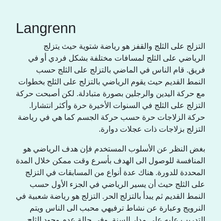
Langrenn
التزلج على الثلج والقفز هو رياضة شتوية حيث يتزلج
الرياضي على الثلج لمسافات مختلفة بشكل فردي أو في
فريق. قام الناس في الماضي بالتزلج على الثلج حسب
النمط القديم حيث يقوم الرياضي بالتزلج على الثلج بخطوات
مع حركة اليدين والرجلين بصورة متبادلة. لكن أصبحت حركة
التزلج على الثلج في السنوات الأخيرة حرة وأكثر انتشارا.
حركة الزلاجات حرة حسب حركة الجسم كما هي في رياضة
التزلج بزلاجات ذات عجلات دوارة.
بغض النظر عن الأسلوب المستخدم فإن هدف الرياضي هو
المنافسة للوصول الى الهدف بأسرع وقت ممكن خلال المدة
المحددة للدورة. هناك عدة أنواع من المسابقات في التزلج
على الثلج حيث أن يسير الرياضي في الجزء الأول حسب
النمط القديم ثم يبدأ بالتزلج الحر. التزلج هو رياضة شعبية في
النرويج وعبارة عن نشاط ترفيهي محبب الى الناس ويتم
التدريب عليه على مدار السنة. وفي حالة عدم وجود الثلج