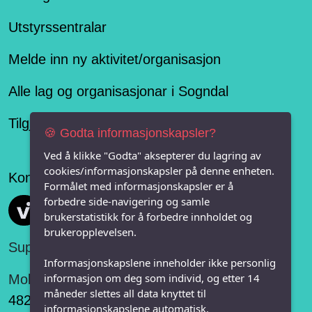
Utstyrssentralar
Melde inn ny aktivitet/organisasjon
Alle lag og organisasjonar i Sogndal
Tilgjengelegheitserklæring
🍪 Godta informasjonskapsler?
Ved å klikke "Godta" aksepterer du lagring av
cookies/informasjonskapsler på denne enheten.
Konseptet er levert av
Formålet med informasjonskapsler er å
forbedre side-navigering og samle
Vi FRITID
brukerstatistikk for å forbedre innholdet og
brukeropplevelsen.
Support:
Informasjonskapslene inneholder ikke personlig
informasjon om deg som individ, og etter 14
Mobil:
måneder slettes all data knyttet til
482 75 848
informasjonskapslene automatisk.