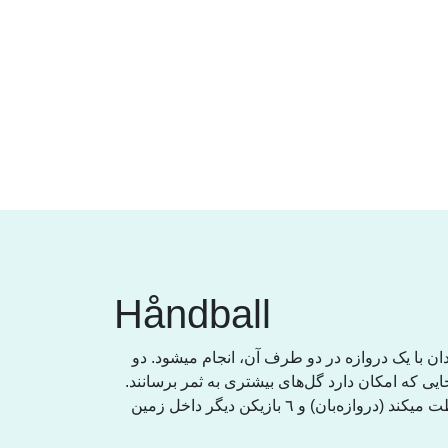
Håndball
ن با یک دروازە در دو طرف آن، انجام میشود. دو
جایی کە امکان دارد گل‌های بیشتری بە ثمر برسانند
هر تیم ٧ بازیکن دارد، کە یکی از آنها از دروازە محافظت میکند (دروازەبان) و ٦ بازیکن دیگر داخل زمین