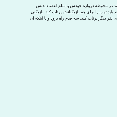
ند در محوطە دروازە خودش با تمام اعضاء بدنش
باید توپ را برای هم بازیکنانش پرتاب کند. بازیکنی
ی نفر دیگر پرتاب کند، سە قدم راە برود و یا اینکە آن