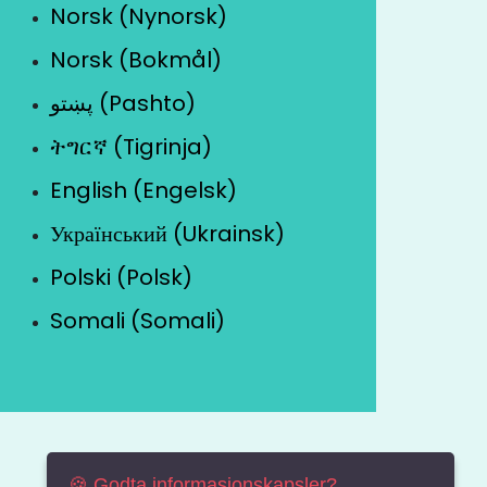
Norsk (Nynorsk)
Norsk (Bokmål)
پښتو (Pashto)
ትግርኛ (Tigrinja)
English (Engelsk)
Український (Ukrainsk)
Polski (Polsk)
Somali (Somali)
🍪 Godta informasjonskapsler?