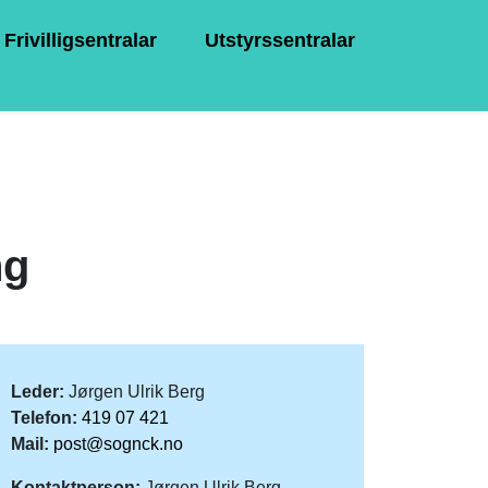
Frivilligsentralar
Utstyrssentralar
ng
Leder:
Jørgen Ulrik Berg
Telefon:
419 07 421
Mail:
post@sognck.no
Kontaktperson:
Jørgen Ulrik Berg