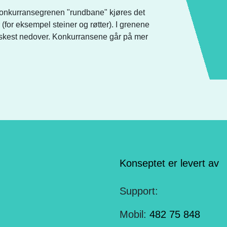
I konkurransegrenen "rundbane" kjøres det
(for eksempel steiner og røtter). I grenene
raskest nedover. Konkurransene går på mer
Konseptet er levert av
Support:
Mobil:
482 75 848