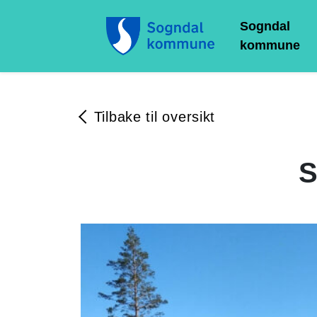
Sogndal
kommune
Tilbake til oversikt
S