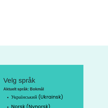
Velg språk
Aktuelt språk: Bokmål
Український (Ukrainsk)
Norsk (Nynorsk)