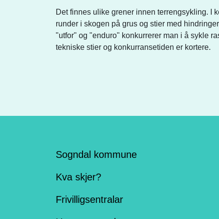
Det finnes ulike grener innen terrengsykling. 
runder i skogen på grus og stier med hindringer 
"utfor" og "enduro" konkurrerer man i å sykle 
tekniske stier og konkurransetiden er kortere.
Sogndal kommune
Kva skjer?
Frivilligsentralar