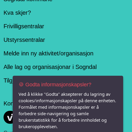
Kva skjer?
Frivilligsentralar
Utstyrssentralar
Melde inn ny aktivitet/organisasjon
Alle lag og organisasjonar i Sogndal
Tilgjengelegheitserklæring
🍪 Godta informasjonskapsler?
Ved å klikke "Godta" aksepterer du lagring av
cookies/informasjonskapsler på denne enheten.
Konseptet er levert av
Formålet med informasjonskapsler er å
forbedre side-navigering og samle
Vi FRITID
brukerstatistikk for å forbedre innholdet og
brukeropplevelsen.