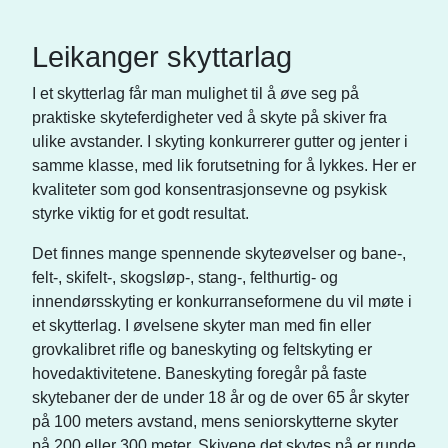
Leikanger skyttarlag
I et skytterlag får man mulighet til å øve seg på
praktiske skyteferdigheter ved å skyte på skiver fra
ulike avstander. I skyting konkurrerer gutter og jenter i
samme klasse, med lik forutsetning for å lykkes. Her er
kvaliteter som god konsentrasjonsevne og psykisk
styrke viktig for et godt resultat.
Det finnes mange spennende skyteøvelser og bane-,
felt-, skifelt-, skogsløp-, stang-, felthurtig- og
innendørsskyting er konkurranseformene du vil møte i
et skytterlag. I øvelsene skyter man med fin eller
grovkalibret rifle og baneskyting og feltskyting er
hovedaktivitetene. Baneskyting foregår på faste
skytebaner der de under 18 år og de over 65 år skyter
på 100 meters avstand, mens seniorskytterne skyter
på 200 eller 300 meter. Skivene det skytes på er runde