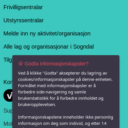
Frivilligsentralar
Utstyrssentralar
Melde inn ny aktivitet/organisasjon
Alle lag og organisasjonar i Sogndal
Tilgjengelegheitserklæring
🍪 Godta informasjonskapsler?
Ved å klikke "Godta" aksepterer du lagring av
cookies/informasjonskapsler på denne enheten.
Konseptet er levert av
Formålet med informasjonskapsler er å
forbedre side-navigering og samle
Vi FRITID
brukerstatistikk for å forbedre innholdet og
brukeropplevelsen.
Support:
Informasjonskapslene inneholder ikke personlig
informasjon om deg som individ, og etter 14
Mobil: