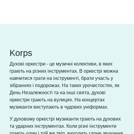
Korps
Духові оркестри - це музичні колективи, в яких
грають на різних інструментах. В оркестрі можна
навчитися грати на інструменті, брати участь у
зібраннях і подорожах. На таких урочистостях, як
День Незалежності та на інші свята, духові
оркестри грають на вулицях. На концертах
музиканти виступають в чудових уніформах.
У духовому оркестрі музиканти грають на духових
та ударних інструментах. Коли різні інструменти
грають один і той же твір, виходить гарне звучання