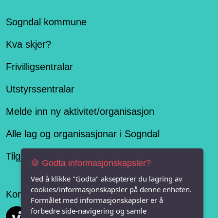
Sogndal kommune
Kva skjer?
Frivilligsentralar
Utstyrssentralar
Melde inn ny aktivitet/organisasjon
Alle lag og organisasjonar i Sogndal
Tilgjengelegheitserklæring
🍪 Godta informasjonskapsler?
Ved å klikke "Godta" aksepterer du lagring av
cookies/informasjonskapsler på denne enheten.
Konseptet er levert av
Formålet med informasjonskapsler er å
forbedre side-navigering og samle
Vi FRITID