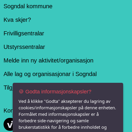
Sogndal kommune
Kva skjer?
Frivilligsentralar
Utstyrssentralar
Melde inn ny aktivitet/organisasjon
Alle lag og organisasjonar i Sogndal
Tilgjengelegheitserklæring
🍪 Godta informasjonskapsler?
Ved å klikke "Godta" aksepterer du lagring av
cookies/informasjonskapsler på denne enheten.
Konseptet er levert av
Formålet med informasjonskapsler er å
forbedre side-navigering og samle
Vi FRITID
brukerstatistikk for å forbedre innholdet og