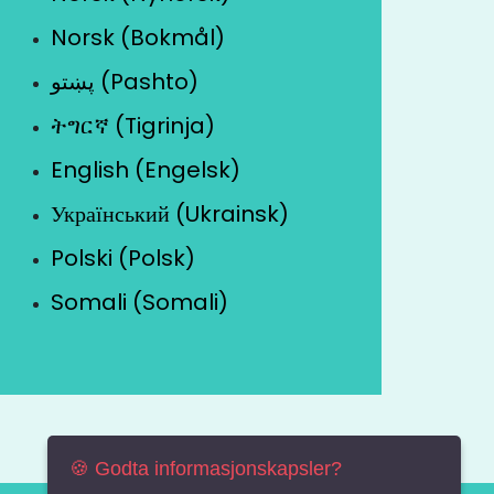
Norsk (Bokmål)
پښتو (Pashto)
ትግርኛ (Tigrinja)
English (Engelsk)
Український (Ukrainsk)
Polski (Polsk)
Somali (Somali)
🍪 Godta informasjonskapsler?