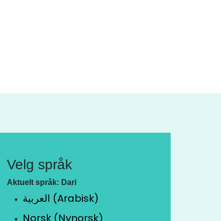
Velg språk
Aktuelt språk: Dari
العربية (Arabisk)
Norsk (Nynorsk)