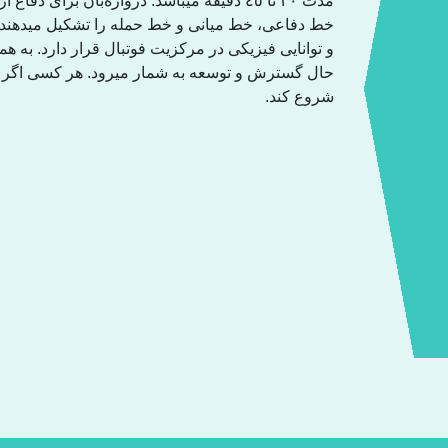
مدت ٢٠ تا ٤٥ دقیقە میباشد. دروازەبان برای د
خط دفاعی، خط میانی و خط حملە را تشکیل میدهند. با
و توانایی فیزیکی در مرکزیت فوتبال قرار دارد. بە 
حال گسترش و توسعە بە شمار میرود. هر کسی اگر علا
شروع کند.