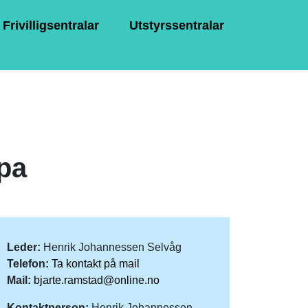
Frivilligsentralar
Utstyrssentralar
pa
Leder:
Henrik Johannessen Selvåg
Telefon:
Ta kontakt på mail
Mail:
bjarte.ramstad@online.no
Kontaktperson:
Henrik Johannessen