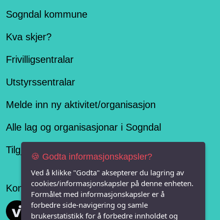
Sogndal kommune
Kva skjer?
Frivilligsentralar
Utstyrssentralar
Melde inn ny aktivitet/organisasjon
Alle lag og organisasjonar i Sogndal
Tilgjengelegheitserklæring
🍪 Godta informasjonskapsler?
Ved å klikke "Godta" aksepterer du lagring av
cookies/informasjonskapsler på denne enheten.
Konseptet er levert av
Formålet med informasjonskapsler er å
forbedre side-navigering og samle
Vi FRITID
brukerstatistikk for å forbedre innholdet og