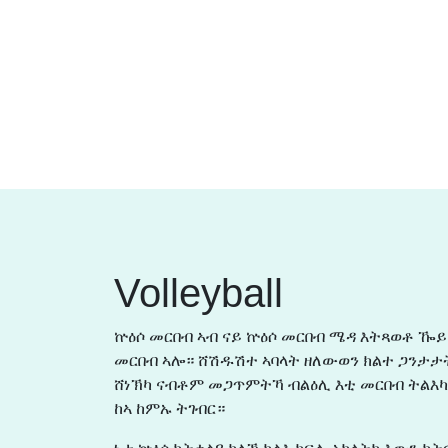
Volleyball
ኵዕሶ መርበብ ኣብ ናይ ኵዕሶ መርበብ ሜዳ እትጻወቶ ዀይ
መርበብ ኣሎ። ሸሽዱሽተ ኣባላት ዘለውወን ክልተ ጋንታታት
ሸነኽካ ናብቶም መጋጥምትኻ ብልዕሊ እቲ መርበብ ትልእካ
ከኣ ከምኡ ትገብር።