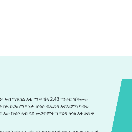
ኑ፡ ኣብ ማእከል እቲ ሜዳ ኸኣ 2.43 ሜተር ዝቕመቱ
 ከኣ ይጋጠማ። ነታ ኵዕሶ ብኢድካ እናሃረምካ ካብቲ
፣ እታ ኵዕሶ ኣብ ናይ መጋጥምትኻ ሜዳ ክሳዕ እትወድቕ