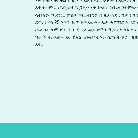
ነታ ኵዕሶ ክትቀልዓ ከለኻ ካልእ ክፍሊ ኣካላትካ እውን ክ
እትጥቀም። ነፍሲ ወከፍ ጋንታ ነታ ኵዕሶ ናብ መጋጥምቱ 
ኣብ ናይ ውድድር ኵዕሶ መርበብ ንምስዓር፡ ሓደ ጋንታ ሰለስ
ድማ ክሳዕ 25 ነጥቢ ኢኻ እትጻወቶ። እታ ሓምሸይቲ ናይ 
ሓደ ዙር ንምስዓር፡ ካብቲ ናይ መጋጥምትኻ ጋንታ ክልተ ነ
ዓመት ክትጻወቶ እትኽእል ህቡብ ዓይነት ስፖርት እዩ፣ ዓ
እዩ።