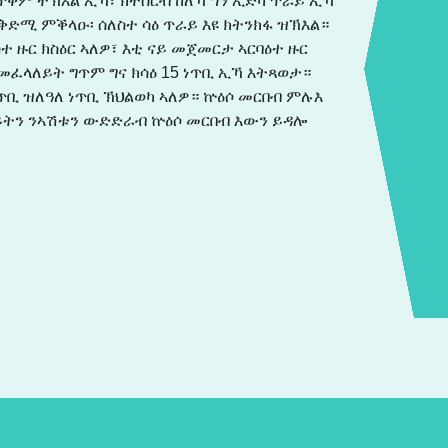
ትጥቀም ትኽእል ኢኻ፣ ክትስርብ ከለኻ ግን ኢድካ ጥራይ ኢኻ
ቅድሚ ምቕላዑ፡ ሰለስተ ሳዕ ጥራይ እዩ ክትንክፋ ዝኽእል።
ተ ዙር ክስዕር ኣለዎ፣ እቲ ናይ መጀመርታ ኣርባዕተ ዙር
መፈላለይት ግጥም ግና ክሳዕ 15 ነጥቢ ኢኻ እትጻወታ።
ጥቢ ዝለዓለ ነጥቢ ኽህልወካ ኣለዎ። ኵዕሶ መርበብ ምሉእ
በይትን ንኣሽቱን ውድድራብ ኵዕሶ መርበብ እውን ይዳሎ