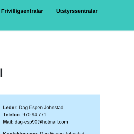
Frivilligsentralar
Utstyrssentralar
l
Leder:
Dag Espen Johnstad
Telefon:
970 94 771
Mail:
dag-esp90@hotmail.com
Kontaktperson:
Dag Espen Johnstad