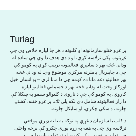
Turlag
پر غرو ختلو سازمانونه او کلبونه د هر چا لپاره خلاص وي چې
غړیتوب پکې ترلاسه کړي، او د دې هدف دا وي چې ساده له
ودانۍ څځه بهر د ساتېري فعالیتونه ترتیب کړي په کومو کې
چې د چاپېریال پاملرنه مرکزي موضوع وي. له ودانۍ څخه
بهر فعالیتو دغه مانا ده کومه چې دا مانا لري – یو انسان خپل
اوزګاز وخت له ودانۍ څخه بهر د جسماني فعالیتو لپاره
کاروي، په کومو کې چې د ناروی د کلیوالو سیمو په ښکلا کې
دا راز فعالیتونه شامل دي لکه پلي تګ، پر غرو ختنه، کشتۍ
چلونه، د سکي چکرې، او سایکل چلونه.
د کلب یا سازمان د غړي په توګه به تا ته ډېرې موقعې
ترلاسه وي چې په هغه په زړه پورې چکرو کې برخه واخلې
چې ټولنیزې تجربې پکې کیږی او تر ټولو زیات دا چې د