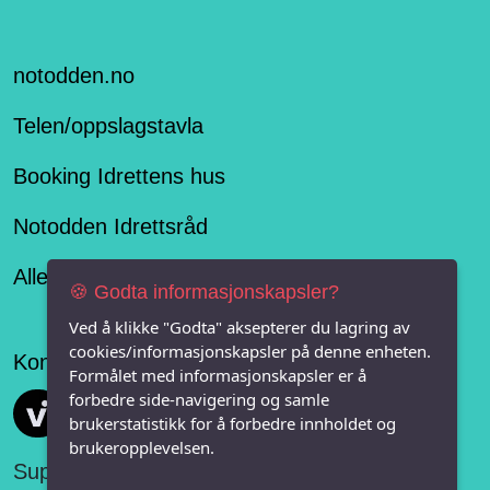
notodden.no
Telen/oppslagstavla
Booking Idrettens hus
Notodden Idrettsråd
Alle lag og organisasjoner på Notodden
🍪 Godta informasjonskapsler?
Ved å klikke "Godta" aksepterer du lagring av
cookies/informasjonskapsler på denne enheten.
Konseptet er levert av
Formålet med informasjonskapsler er å
forbedre side-navigering og samle
Vi FRITID
brukerstatistikk for å forbedre innholdet og
brukeropplevelsen.
Support: