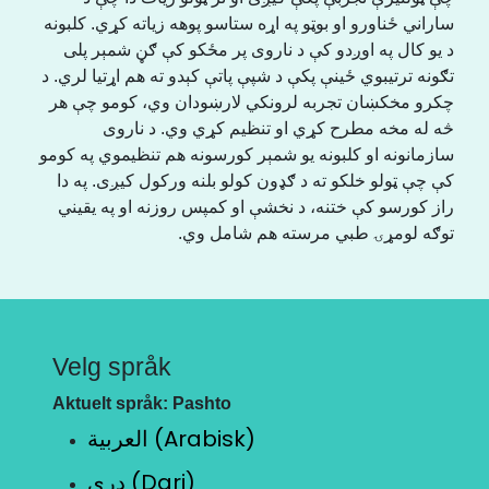
ساراني ځناورو او بوټو په اړه ستاسو پوهه زیاته کړي. کلبونه
د یو کال په اوږدو کې د ناروی پر مځکو کې ګڼ شمېر پلی
تګونه ترتیبوي ځینې پکې د شپې پاتې کېدو ته هم اړتیا لري. د
چکرو مخکښان تجربه لرونکي لارښودان وي، کومو چې هر
څه له مخه مطرح کړي او تنظیم کړي وي. د ناروی
سازمانونه او کلبونه یو شمېر کورسونه هم تنظیموي په کومو
کې چې ټولو خلکو ته د ګډون کولو بلنه ورکول کیږی. په دا
راز کورسو کې ختنه، د نخشې او کمپس روزنه او په یقیني
توګه لومړۍ طبي مرسته هم شامل وي.
Velg språk
Aktuelt språk: Pashto
العربية (Arabisk)
دری (Dari)