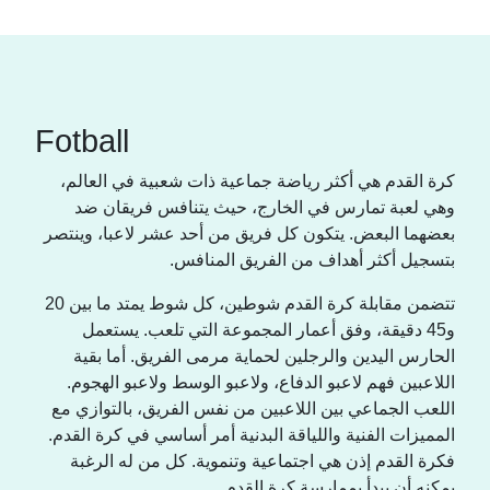
Fotball
كرة القدم هي أكثر رياضة جماعية ذات شعبية في العالم،
وهي لعبة تمارس في الخارج، حيث يتنافس فريقان ضد
بعضهما البعض. يتكون كل فريق من أحد عشر لاعبا، وينتصر
بتسجيل أكثر أهداف من الفريق المنافس.
تتضمن مقابلة كرة القدم شوطين، كل شوط يمتد ما بين 20
و45 دقيقة، وفق أعمار المجموعة التي تلعب. يستعمل
الحارس اليدين والرجلين لحماية مرمى الفريق. أما بقية
اللاعبين فهم لاعبو الدفاع، ولاعبو الوسط ولاعبو الهجوم.
اللعب الجماعي بين اللاعبين من نفس الفريق، بالتوازي مع
المميزات الفنية واللياقة البدنية أمر أساسي في كرة القدم.
فكرة القدم إذن هي اجتماعية وتنموية. كل من له الرغبة
يمكنه أن يبدأ بممارسة كرة القدم.