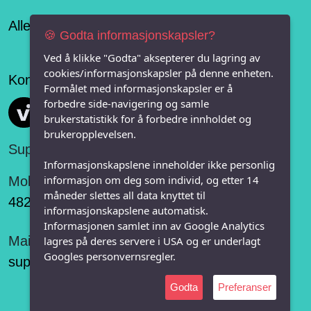
Alle lag og organisasjoner på Notodden
🍪 Godta informasjonskapsler?
Ved å klikke "Godta" aksepterer du lagring av
cookies/informasjonskapsler på denne enheten.
Konseptet er levert av
Formålet med informasjonskapsler er å
forbedre side-navigering og samle
Vi FRITID
brukerstatistikk for å forbedre innholdet og
brukeropplevelsen.
Support:
Informasjonskapslene inneholder ikke personlig
informasjon om deg som individ, og etter 14
Mobil:
måneder slettes all data knyttet til
482 75 848
informasjonskapslene automatisk.
Informasjonen samlet inn av Google Analytics
Mail:
lagres på deres servere i USA og er underlagt
Googles personvernsregler.
support@vifritid.no
Godta
Preferanser