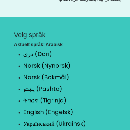
Velg språk
Aktuelt språk: Arabisk
دری (Dari)
Norsk (Nynorsk)
Norsk (Bokmål)
پښتو (Pashto)
ትግርኛ (Tigrinja)
English (Engelsk)
Український (Ukrainsk)