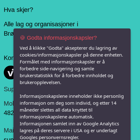
Hva skjer?
Alle lag og organisasjoner i
Brønnøysundregisteret
🍪 Godta informasjonskapsler?
Ved å klikke "Godta" aksepterer du lagring av
cookies/informasjonskapsler på denne enheten.
Konseptet er levert av
Formålet med informasjonskapsler er å
forbedre side-navigering og samle
Vi FRITID
brukerstatistikk for å forbedre innholdet og
brukeropplevelsen.
Support:
Informasjonskapslene inneholder ikke personlig
informasjon om deg som individ, og etter 14
Mobil:
måneder slettes all data knyttet til
482 75 848
informasjonskapslene automatisk.
Informasjonen samlet inn av Google Analytics
Mail:
lagres på deres servere i USA og er underlagt
Googles personvernsregler.
support@vifritid.no