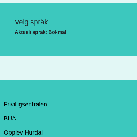
Velg språk
Aktuelt språk: Bokmål
Frivilligsentralen
BUA
Opplev Hurdal