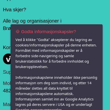
Hva skjer?
Alle lag og organisasjoner i
Brønnøysundregisteret
🍪 Godta informasjonskapsler?
Ved å klikke "Godta" aksepterer du lagring av
cookies/informasjonskapsler på denne enheten.
Konseptet er levert av
Formålet med informasjonskapsler er å
forbedre side-navigering og samle
Vi FRITID
brukerstatistikk for å forbedre innholdet og
brukeropplevelsen.
Support:
Informasjonskapslene inneholder ikke personlig
informasjon om deg som individ, og etter 14
Mobil:
måneder slettes all data knyttet til
482 75 848
informasjonskapslene automatisk.
Informasjonen samlet inn av Google Analytics
Mail:
lagres på deres servere i USA og er underlagt
Googles personvernsregler.