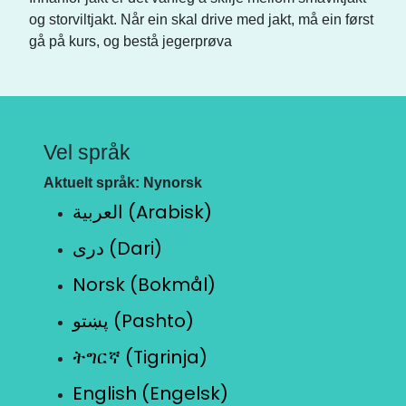
og storviltjakt. Når ein skal drive med jakt, må ein først
gå på kurs, og bestå jegerprøva
Vel språk
Aktuelt språk: Nynorsk
العربية (Arabisk)
دری (Dari)
Norsk (Bokmål)
پښتو (Pashto)
ትግርኛ (Tigrinja)
English (Engelsk)