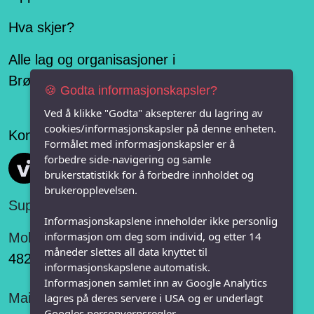
Hva skjer?
Alle lag og organisasjoner i
Brønnøysundregisteret
🍪 Godta informasjonskapsler?
Ved å klikke "Godta" aksepterer du lagring av
cookies/informasjonskapsler på denne enheten.
Konseptet er levert av
Formålet med informasjonskapsler er å
forbedre side-navigering og samle
Vi FRITID
brukerstatistikk for å forbedre innholdet og
brukeropplevelsen.
Support:
Informasjonskapslene inneholder ikke personlig
informasjon om deg som individ, og etter 14
Mobil:
måneder slettes all data knyttet til
482 75 848
informasjonskapslene automatisk.
Informasjonen samlet inn av Google Analytics
Mail:
lagres på deres servere i USA og er underlagt
Googles personvernsregler.