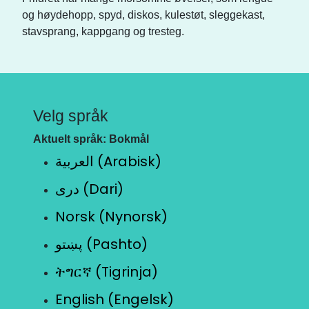
og høydehopp, spyd, diskos, kulestøt, sleggekast,
stavsprang, kappgang og tresteg.
Velg språk
Aktuelt språk: Bokmål
العربية (Arabisk)
دری (Dari)
Norsk (Nynorsk)
پښتو (Pashto)
ትግርኛ (Tigrinja)
English (Engelsk)