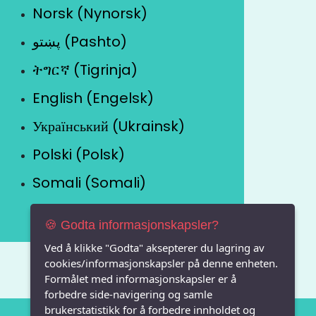
Norsk (Nynorsk)
پښتو (Pashto)
ትግርኛ (Tigrinja)
English (Engelsk)
Український (Ukrainsk)
Polski (Polsk)
Somali (Somali)
🍪 Godta informasjonskapsler?
Ved å klikke "Godta" aksepterer du lagring av
cookies/informasjonskapsler på denne enheten.
Formålet med informasjonskapsler er å
forbedre side-navigering og samle
brukerstatistikk for å forbedre innholdet og