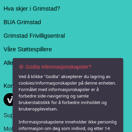
Hva skjer i Grimstad?
BUA Grimstad
Grimstad Frivilligsentral
Våre Støttespillere
Alle lag og organisasjoner
🍪 Godta informasjonskapsler?
Ved å klikke "Godta" aksepterer du lagring av
cookies/informasjonskapsler på denne enheten.
Konseptet er levert av
Formålet med informasjonskapsler er å
forbedre side-navigering og samle
Vi FRITID
brukerstatistikk for å forbedre innholdet og
brukeropplevelsen.
Support:
Informasjonskapslene inneholder ikke personlig
informasjon om deg som individ, og etter 14
Mobil: