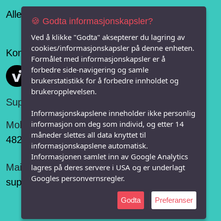
Alle lag og organisasjoner
🍪 Godta informasjonskapsler?
Ved å klikke "Godta" aksepterer du lagring av
cookies/informasjonskapsler på denne enheten.
Konseptet er levert av
Formålet med informasjonskapsler er å
forbedre side-navigering og samle
Vi FRITID
brukerstatistikk for å forbedre innholdet og
brukeropplevelsen.
Support:
Informasjonskapslene inneholder ikke personlig
informasjon om deg som individ, og etter 14
Mobil:
måneder slettes all data knyttet til
482 75 848
informasjonskapslene automatisk.
Informasjonen samlet inn av Google Analytics
Mail:
lagres på deres servere i USA og er underlagt
Googles personvernsregler.
support@vifritid.no
Godta
Preferanser