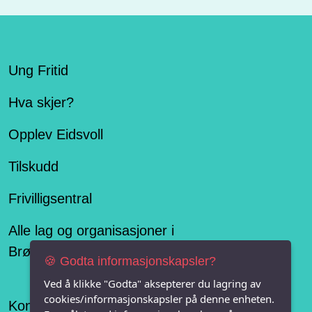
Ung Fritid
Hva skjer?
Opplev Eidsvoll
Tilskudd
Frivilligsentral
Alle lag og organisasjoner i
Brønnøysundregisteret
🍪 Godta informasjonskapsler?
Ved å klikke "Godta" aksepterer du lagring av
cookies/informasjonskapsler på denne enheten.
Konseptet er levert av