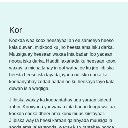
Kor
Kooxda waa koox heesayaal ah ee sameeyo heeso
kala duwan, midkood ku jiro heesta ama isku darka.
Muusiga ay heesaan waxaa inta badan loo yaqaan
nooca isku darka. Haddii laxanada ku heesaan koox,
waxay la micna tahay in qof walba ee ku jiro jiibiska
heesta heeso isla tayada, iyada oo isku darka ka
koobanyahay codad badan oo ku heesayo tayo kala
duwan isla waqtiga.
Jiibiska waxay ka koobantahay ugu yaraan sideed
xubin. Kooxyada yar waxaa inta badan loogu wacaa
kooxda codka dheer ama koox muusikiistayaal.
Jiibiska way la heesi karaan qalabyada muusiga la
socda ama la’aantooda, waxay ku xirantahay nooca