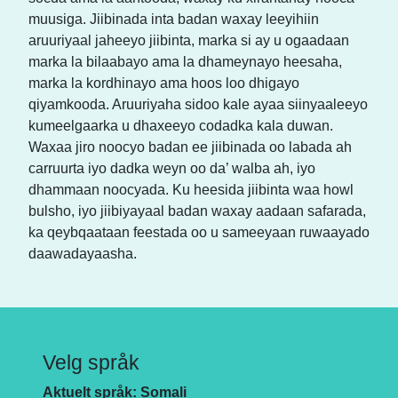
muusiga. Jiibinada inta badan waxay leeyihiin
aruuriyaal jaheeyo jiibinta, marka si ay u ogaadaan
marka la bilaabayo ama la dhameynayo heesaha,
marka la kordhinayo ama hoos loo dhigayo
qiyamkooda. Aruuriyaha sidoo kale ayaa siinyaaleeyo
kumeelgaarka u dhaxeeyo codadka kala duwan.
Waxaa jiro noocyo badan ee jiibinada oo labada ah
carruurta iyo dadka weyn oo da’ walba ah, iyo
dhammaan noocyada. Ku heesida jiibinta waa howl
bulsho, iyo jiibiyayaal badan waxay aadaan safarada,
ka qeybqaataan feestada oo u sameeyaan ruwaayado
daawadayaasha.
Velg språk
Aktuelt språk: Somali