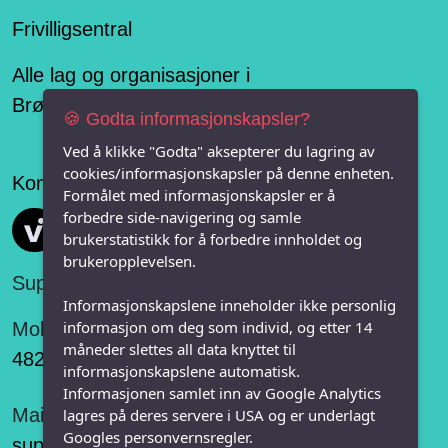
Frivilligsentral
Alle lag og organisasjoner i
Brønnøysundregisteret
🍪 Godta informasjonskapsler?
Ved å klikke "Godta" aksepterer du lagring av
cookies/informasjonskapsler på denne enheten.
Konseptet er levert av
Formålet med informasjonskapsler er å
forbedre side-navigering og samle
Vi FRITID
brukerstatistikk for å forbedre innholdet og
brukeropplevelsen.
Support:
Informasjonskapslene inneholder ikke personlig
informasjon om deg som individ, og etter 14
Mobil:
måneder slettes all data knyttet til
482 75 848
informasjonskapslene automatisk.
Informasjonen samlet inn av Google Analytics
Mail:
lagres på deres servere i USA og er underlagt
Googles personvernsregler.
support@vifritid.no