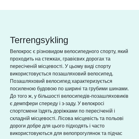
Terrengsykling
Велокрос є різновидом велосипедного спорту, який
проходить на стежках, гравієвих дорогах та
пересіченій місцевості. У цьому виді спорту
використовується позашляховий велосипед.
Позашляховий велосипед характеризується
посиленою будовою по ширині та грубими шинами.
До того ж, у більшості велосипедів-позашляховиків
є демпфери спереду і з-заду. У велокросі
спортсмени їздять доріжками по пересіченій і
складній місцевості. Лісова місцевість та польові
дороги добре для цього підходять і часто
використовуються для велопрогулянок та підчас