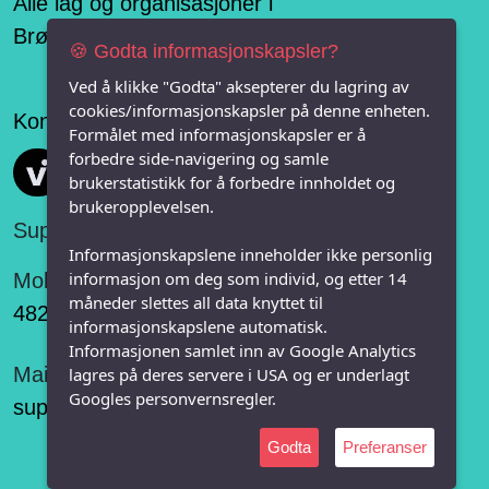
Alle lag og organisasjoner i
Brønnøysundregisteret
🍪 Godta informasjonskapsler?
Ved å klikke "Godta" aksepterer du lagring av
cookies/informasjonskapsler på denne enheten.
Konseptet er levert av
Formålet med informasjonskapsler er å
forbedre side-navigering og samle
Vi FRITID
brukerstatistikk for å forbedre innholdet og
brukeropplevelsen.
Support:
Informasjonskapslene inneholder ikke personlig
informasjon om deg som individ, og etter 14
Mobil:
måneder slettes all data knyttet til
482 75 848
informasjonskapslene automatisk.
Informasjonen samlet inn av Google Analytics
Mail:
lagres på deres servere i USA og er underlagt
Googles personvernsregler.
support@vifritid.no
Godta
Preferanser