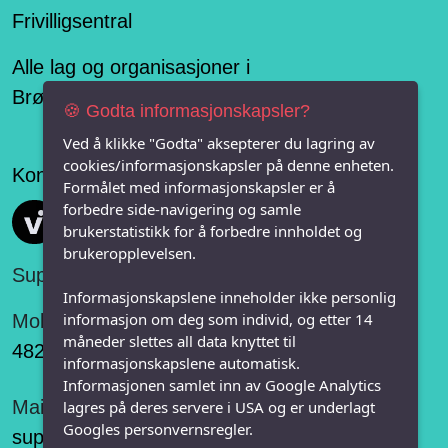
Frivilligsentral
Alle lag og organisasjoner i
Brønnøysundregisteret
🍪 Godta informasjonskapsler?
Ved å klikke "Godta" aksepterer du lagring av
cookies/informasjonskapsler på denne enheten.
Konseptet er levert av
Formålet med informasjonskapsler er å
forbedre side-navigering og samle
Vi FRITID
brukerstatistikk for å forbedre innholdet og
brukeropplevelsen.
Support:
Informasjonskapslene inneholder ikke personlig
informasjon om deg som individ, og etter 14
Mobil:
måneder slettes all data knyttet til
482 75 848
informasjonskapslene automatisk.
Informasjonen samlet inn av Google Analytics
Mail:
lagres på deres servere i USA og er underlagt
Googles personvernsregler.
support@vifritid.no