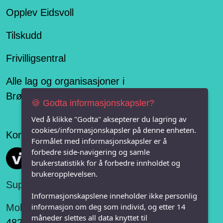
Opplev Eidsvoll
Tilskudd
Frivilligsentral
Alle lag og organisasjoner i
Brønnøysundregisteret
🍪 Godta informasjonskapsler?
Ved å klikke "Godta" aksepterer du lagring av
cookies/informasjonskapsler på denne enheten.
Konseptet er levert av
Formålet med informasjonskapsler er å
forbedre side-navigering og samle
Vi FRITID
brukerstatistikk for å forbedre innholdet og
brukeropplevelsen.
Support:
Informasjonskapslene inneholder ikke personlig
informasjon om deg som individ, og etter 14
Mobil:
måneder slettes all data knyttet til
482 75 848