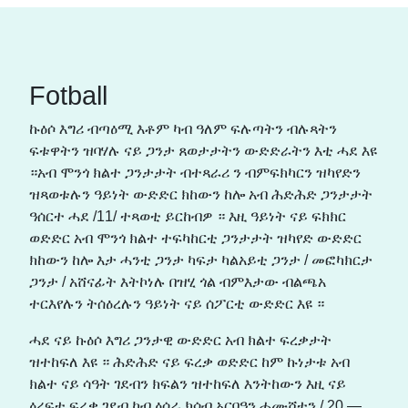
Fotball
ኩዕሶ እግሪ ብጣዕሚ እቶም ካብ ዓለም ፍሉጣትን ብሉጻትን
ፍቱዋትን ዝባሃሉ ናይ ጋንታ ጸወታታትን ውድድራትን እቲ ሓደ እዩ
።አብ ሞንጎ ክልተ ጋንታታት ብተጻራሪ ን ብምፍክካርን ዝካየድን
ዝጻወቱሉን ዓይነት ውድድር ክከውን ከሎ አብ ሕድሕድ ጋንታታት
ዓሰርተ ሓደ /11/ ተጻወቲ ይርከብዎ ። እዚ ዓይነት ናይ ፍክክር
ወድድር አብ ሞንጎ ክልተ ተፍካከርቲ ጋንታታት ዝካየድ ውድድር
ክከውን ከሎ እታ ሓንቲ ጋንታ ካፍታ ካልአይቲ ጋንታ / መፎካክርታ
ጋንታ / አሸናፊት እትኮነሉ በዝሂ ጎል ብምእታው ብልጫአ
ተርእየሉን ትሰዕረሉን ዓይነት ናይ ሰፖርቲ ውድድር እዩ ።
ሓደ ናይ ኩዕሶ እግሪ ጋንታዊ ውድድር አብ ክልተ ፍረቃታት
ዝተከፍለ እዩ ። ሕድሕድ ናይ ፍረቃ ወድድር ከም ኩነታቱ አብ
ክልተ ናይ ሳዓት ገደብን ክፍልን ዝተከፍለ እንትከውን እዚ ናይ
ዕረፍቲ ፍረቃ ገደብ ካብ ዕሰራ ክሳብ አርባዓን ሓሙሸተን / 20 —