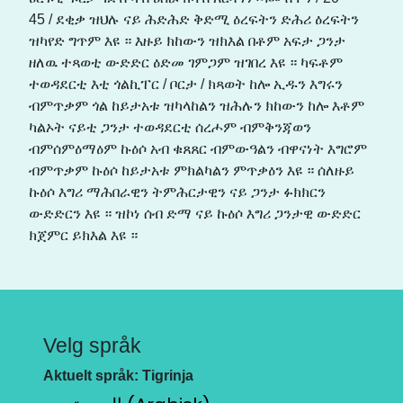
45 / ደቂቃ ዝህሉ ናይ ሕድሕድ ቅድሚ ዕረፍትን ድሕሪ ዕረፍትን
ዝካየድ ግጥም እዩ ። እዙይ ክከውን ዝክእል በቶም አፍታ ጋንታ
ዘለዉ ተጻወቲ ውድድር ዕድመ ገምጋም ዝገበረ እዩ ። ካፍቶም
ተወዳደርቲ እቲ ጎልኪፐር / ቦርታ / ክጻወት ከሎ ኢዱን እግሩን
ብምጥቃም ጎል ከይታአቱ ዝካላከልን ዝሕሉን ክከውን ከሎ እቶም
ካልኦት ናይቲ ጋንታ ተወዳደርቲ ሰረሖም ብምቅንጃወን
ብምሰምዕማዕም ኩዕሶ አብ ቁጸጸር ብምውዓልን ብዋናነት እግሮም
ብምጥቃም ኩዕሶ ከይታአቱ ምክልካልን ምጥቃዕን እዩ ። ሰለዙይ
ኩዕሶ እግሪ ማሕበራዊን ትምሕርታዊን ናይ ጋንታ ፉክክርን
ውድድርን እዩ ። ዝኮነ ሰብ ድማ ናይ ኩዕሶ እግሪ ጋንታዊ ውድድር
ክጀምር ይክእል እዩ ።
Velg språk
Aktuelt språk: Tigrinja