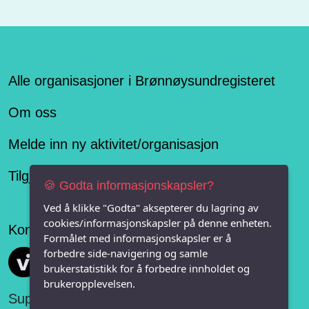
Alle organisasjoner i Brønnøysundregisteret
Om oss
Melde inn ny aktivitet/organisasjon
Tilgjengelighetserklæring
🍪 Godta informasjonskapsler?
Ved å klikke "Godta" aksepterer du lagring av
cookies/informasjonskapsler på denne enheten.
Konseptet er levert av
Formålet med informasjonskapsler er å
forbedre side-navigering og samle
Vi FRITID
brukerstatistikk for å forbedre innholdet og
brukeropplevelsen.
Support: