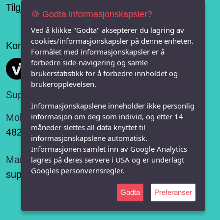
Tilgjengelighetserklæring
🍪 Godta informasjonskapsler?
Ved å klikke "Godta" aksepterer du lagring av
cookies/informasjonskapsler på denne enheten.
Konseptet er levert av
Formålet med informasjonskapsler er å
forbedre side-navigering og samle
Vi FRITID
brukerstatistikk for å forbedre innholdet og
brukeropplevelsen.
Support:
Informasjonskapslene inneholder ikke personlig
informasjon om deg som individ, og etter 14
Mobil:
måneder slettes all data knyttet til
482 75 848
informasjonskapslene automatisk.
Informasjonen samlet inn av Google Analytics
Mail:
lagres på deres servere i USA og er underlagt
Googles personvernsregler.
support@vifritid.no
Godta
Preferanser