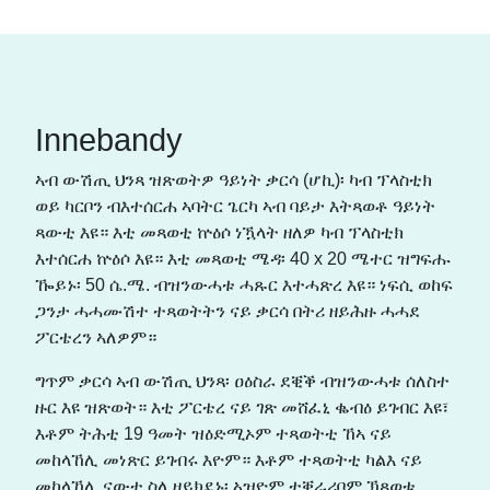
Innebandy
ኣብ ውሽጢ ህንጻ ዝጽወትዎ ዓይነት ቃርሳ (ሆኪ)፡ ካብ ፕላስቲክ
ወይ ካርቦን ብእተሰርሐ ኣባትር ጌርካ ኣብ ባይታ እትጻወቶ ዓይነት
ጻውቲ እዩ። እቲ መጻወቲ ኵዕሶ ነዃላት ዘለዎ ካብ ፕላስቲክ
እተሰርሐ ኵዕሶ እዩ። እቲ መጻወቲ ሜዳ፡ 40 x 20 ሜተር ዝግፍሑ
ዀይኑ፡ 50 ሴ.ሜ. ብዝንውሓቱ ሓጹር እተሓጽረ እዩ። ነፍሲ ወከፍ
ጋንታ ሓሓሙሽተ ተጻወትትን ናይ ቃርሳ በትሪ ዘይሕዙ ሓሓደ
ፖርቴረን ኣለዎም።
ግጥም ቃርሳ ኣብ ውሽጢ ህንጻ፡ ዐዕስራ ደቒቕ ብዝንውሓቱ ሰለስተ
ዙር እዩ ዝጽወት። እቲ ፖርቴረ ናይ ገጽ መሸፈኒ ቈብዕ ይገብር እዩ፣
እቶም ትሕቲ 19 ዓመት ዝዕድሚኦም ተጻወትቲ ኸኣ ናይ
መከላኸሊ መነጽር ይገብሩ እዮም። እቶም ተጻወትቲ ካልእ ናይ
መከላኸሊ ናውቲ ስለ ዘይክደኑ፡ ኣዝዮም ተቐራሪቦም ኽጻወቱ