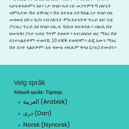
ኣይፍቀደሎምን እዩ። ነታ ኵዕሶ ኣብ ናይ መጋጥምትኻ ሰክዔት
ብምእታው ሸቶ ይቝጸር። ሸቶ ከተእቱ እትኽእል ነታ ኵዕሶ በቲ
መጻወቲ በትሪ ጌርካ ናብ ሰክዔት ምስ እተእትዋ ጥራይ እዩ፣ እቲ
ፖርቴረ ጥራይ እዩ ኵዕሶ ብኢዱ ኽሕዝ ዝፍቀደሉ። ብዙሕ ሸቶ
ዘመዝገበ ጋንታ ኣብቲ ግጥም ይዕወት። ኣብ ሰለስተ ዙር ማዕረ ሸቶ
እንተኣልይዎም፡ ተወሳኺ 10 ደቒቕ ይወሃቦም። ሕጂ እውን ማዕረ
ሸቶ እንተ ኣልይዎም፡ እቲ ጻውቲ ብፍጹም ቅላዕ (ሪጎረ) ይውሰን።
Velg språk
Aktuelt språk: Tigrinja
العربية (Arabisk)
دری (Dari)
Norsk (Nynorsk)