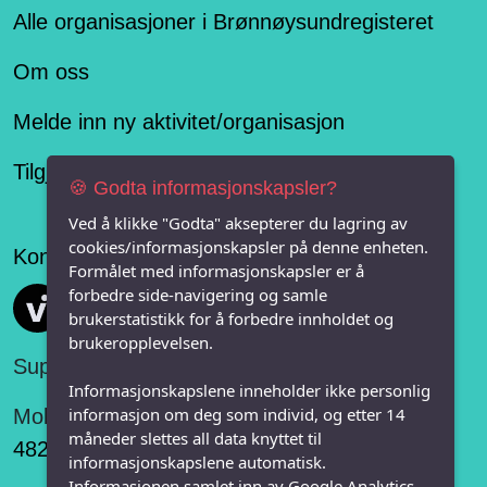
Alle organisasjoner i Brønnøysundregisteret
Om oss
Melde inn ny aktivitet/organisasjon
Tilgjengelighetserklæring
🍪 Godta informasjonskapsler?
Ved å klikke "Godta" aksepterer du lagring av
cookies/informasjonskapsler på denne enheten.
Konseptet er levert av
Formålet med informasjonskapsler er å
forbedre side-navigering og samle
Vi FRITID
brukerstatistikk for å forbedre innholdet og
brukeropplevelsen.
Support:
Informasjonskapslene inneholder ikke personlig
informasjon om deg som individ, og etter 14
Mobil:
måneder slettes all data knyttet til
482 75 848
informasjonskapslene automatisk.
Informasjonen samlet inn av Google Analytics