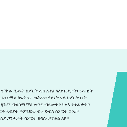
 ንዅሉ ዓይነት ስፖርት ኣብ እተፈላለየ ቦታታት፡ ንኣብነት
ወይ ኣብ ማይ ክፍትንዎ ዝሕግዝ ዓይነት ናይ ስፖርት ቤት
 ደረጃኦም ብዝሰማማዕ መገዲ ብጻውትን ካልእ ንጥፈታትን
ፖርት ኣብያተ ትምህርቲ ብመድብለ ስፖርት ጋንታ፡
ለያ ጋንታታት ስፖርት ክዳሎ ይኽእል እዩ።