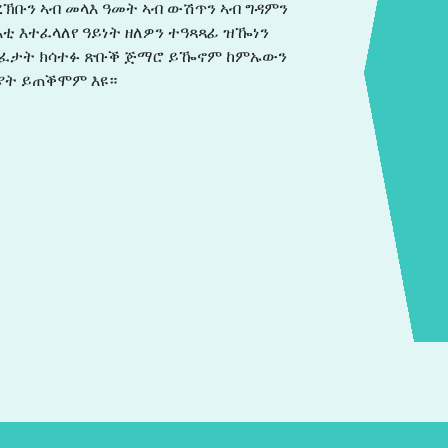
ኽቡን ኣብ መላእ ዓመት ኣብ ውሽጥን ኣብ ግዳምን
ቲ እተፈላለየ ዓይነት ዘለዎን ተዓጻጻፊ ዝዀነን
 ንጥፈታት ክሳተፉ ጽቡቕ ጅማሮ ይዀኖም ከምኡውን
ያት ይጠቕሞም እዩ።