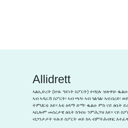
Allidrett
ኣልኢድረት (ኵሉ ዓይነት ስፖርት) ተባሂሉ ዝጽዋዕ፡ ቈልዑ
ኣብ ኣዳራሽ ስፖርት፡ ኣብ ጫካ፡ ኣብ ጎልጎል፡ ኣብ በረድ፡ 
ትምህርቲ እዩ። እቲ ዕላማ ድማ፡ ቈልዑ ምስ ናይ ዕቤት
ኣቢሎም መሰረታዊ ዕቤት ክገብሩ ንምሕጋዝ እዩ። ናይ ስ
ብጋንታታት ፍሉይ ስፖርት ወይ ከኣ ብምትሕብባር እተፈላ