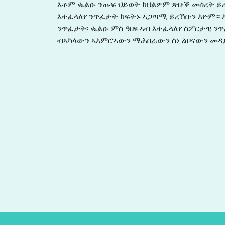
እቶም ቈልዑ ንጡፍ ህይወት ክህልዎም ጽቡቕ መሰረት ይረ
እተፈላለየ ንጥፈታት ክፍትኑ ኣጋጣሚ ይረኽቡን እዮም። እ
ንጥፈታት፡ ቈልዑ ምስ ዓበዩ ኣብ እተፈላለየ ስፖርታዊ
ብኣካላውን ኣእምሮኣውን ማሕበራውን ስነ ልቦናውን መዳ