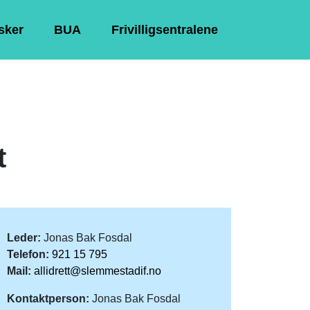
Asker
BUA
Frivilligsentralene
t
Leder:
Jonas Bak Fosdal
Telefon:
921 15 795
Mail:
allidrett@slemmestadif.no
Kontaktperson:
Jonas Bak Fosdal