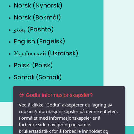
Norsk (Nynorsk)
Norsk (Bokmål)
پښتو (Pashto)
English (Engelsk)
Український (Ukrainsk)
Polski (Polsk)
Somali (Somali)
🍪 Godta informasjonskapsler?
Ved å klikke "Godta" aksepterer du lagring av
cookies/informasjonskapsler på denne enheten.
Formålet med informasjonskapsler er å
forbedre side-navigering og samle
brukerstatistikk for å forbedre innholdet og