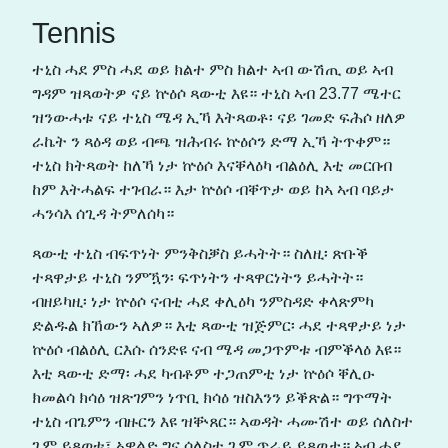
Tennis
ተኒስ ሓደ ምስ ሓደ ወይ ክልተ ምስ ክልተ ኣብ ውሽጢ ወይ ኣብ
ግዳም ዝጻወትዎ ናይ ኵዕሶ ጻውቲ እዩ። ተኒስ ኣብ 23.77 ሜተር
ዝንውሓቱ ናይ ተኒስ ሜዳ ኢኻ እትጻወቶ፡ ናይ ገመድ ፍሕሶ ዘለዎ
ራኬት ን ጻዕዳ ወይ ብጫ ዝሕብሩ ኵዕሶን ድማ ኢኻ ትጥቀም።
ተኒስ ክትጻወት ከለኻ ነታ ኵዕሶ እናቐላዕካ ብልዕሊ እቲ መርበብ
ከም እትሓልፍ ተገብራ። እታ ኵዕሶ ብቐጥታ ወይ ከኣ ኣብ ባይታ
ሓንሳእ ሰጊዳ ትምለሰካ።
ጻውቲ ተኒስ ብፍጥነት ምንቅስቓስ ይሓትት። ስለዚ፡ ጽቡቕ
ተጻዋታይ ተኒስ ንምዃን፡ ፍጥነትን ተጻዋርነትን ይሓትት።
ብዘይካዚ፡ ነታ ኵዕሶ ናብቲ ሓደ ቀሊዕካ ንምስዳድ ቀላጽምካ
ድልዱል ክኸውን ኣለዎ። እቲ ጻውቲ ዝጅምር፡ ሓደ ተጻዋታይ ነታ
ኵዕሶ ብልዕሊ ርእሱ ሰንድዩ ናብ ሜዳ መጋጥምቱ ብምቕላዕ እዩ።
እቲ ጻውቲ ድማ፡ ሓደ ካብቶም ተጋጠምቲ ነታ ኵዕሶ ቐሊዑ
ክመልሳ ክሳዕ ዝጽገምን ነጥቢ ክሳዕ ዝስእንን ይቕጽል። ግጥማት
ተኒስ ብጌምን ብዙርን እዩ ዝቝጸር። ኣወዳት ሓሙሽተ ወይ ሰለስተ
ጌም ይጻወቱ፣ ኣዋልድ ግና ሰለስተ ጌም ጥራይ ይጻወታ። ኣብ ሓደ