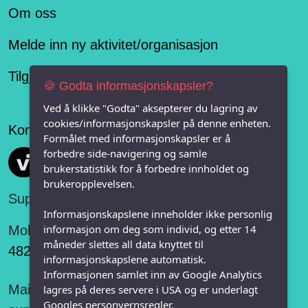
Om oss
Melde inn ny aktivitet/organisasjon
Tilgjengelighetserklæring
🍪 Godta informasjonskapsler?
Ved å klikke "Godta" aksepterer du lagring av
cookies/informasjonskapsler på denne enheten.
Konseptet er levert av
Formålet med informasjonskapsler er å
forbedre side-navigering og samle
Vi FRITID
brukerstatistikk for å forbedre innholdet og
brukeropplevelsen.
Support:
Informasjonskapslene inneholder ikke personlig
informasjon om deg som individ, og etter 14
Mobil:
måneder slettes all data knyttet til
482 75 848
informasjonskapslene automatisk.
Informasjonen samlet inn av Google Analytics
Mail:
lagres på deres servere i USA og er underlagt
Googles personvernsregler.