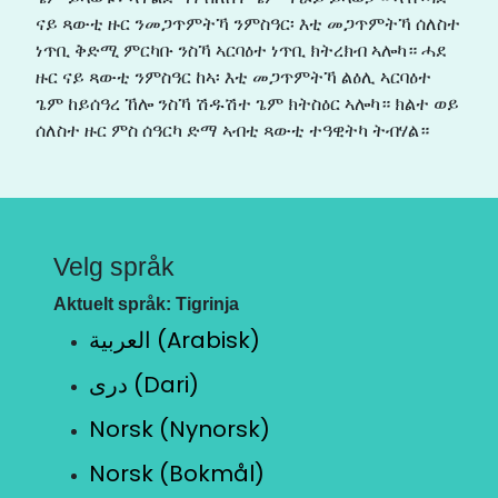
ናይ ጻውቲ ዙር ንመጋጥምትኻ ንምስዓር፡ እቲ መጋጥምትኻ ሰለስተ
ነጥቢ ቅድሚ ምርካቡ ንስኻ ኣርባዕተ ነጥቢ ክትረክብ ኣሎካ። ሓደ
ዙር ናይ ጻውቲ ንምስዓር ከኣ፡ እቲ መጋጥምትኻ ልዕሊ ኣርባዕተ
ጌም ከይሰዓረ ኸሎ ንስኻ ሽዱሽተ ጌም ክትስዕር ኣሎካ። ክልተ ወይ
ሰለስተ ዙር ምስ ሰዓርካ ድማ ኣብቲ ጻውቲ ተዓዊትካ ትብሃል።
Velg språk
Aktuelt språk: Tigrinja
العربية (Arabisk)
دری (Dari)
Norsk (Nynorsk)
Norsk (Bokmål)