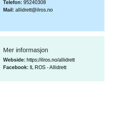
Telefon:
95240308
Mail:
allidrett@ilros.no
Mer informasjon
Webside:
https://ilros.no/allidrett
Facebook:
IL ROS - Allidrett