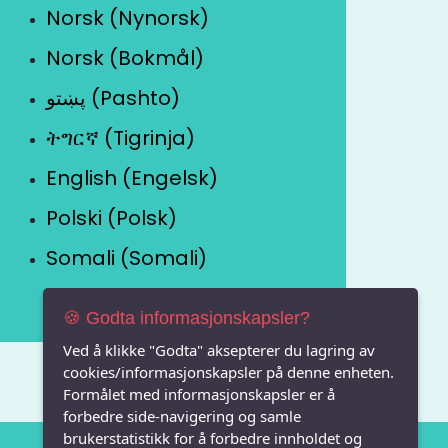
Norsk (Nynorsk)
Norsk (Bokmål)
پښتو (Pashto)
ትግርኛ (Tigrinja)
English (Engelsk)
Polski (Polsk)
Somali (Somali)
🍪 Godta informasjonskapsler?
Ved å klikke "Godta" aksepterer du lagring av
cookies/informasjonskapsler på denne enheten.
Formålet med informasjonskapsler er å
forbedre side-navigering og samle
brukerstatistikk for å forbedre innholdet og