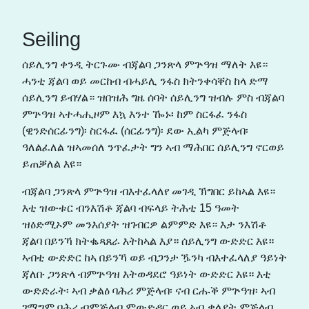
Seiling
ሰይሊንግ ቀንዲ ትርጉሙ ብጃልባ ጋንጽላ ምጕዓዝ ማለት እዩ።
ሓንቲ ጃልባ ወይ መርከብ ብሓይሊ ንፋስ ክትንቀሳቐስ ከላ ድማ
ሰይሊንግ ይብሃል። ዝበዝሕ ግዜ ሰባት ሰይሊንግ ዝብሉ ምስ ብጃልባ
ምጕዓዝ ኣተሓሒዞም እኳ እንተ ዀኑ፡ ከም ስርፋፈ ንፋስ
(ዊንድሰርፊንግ)፡ ስርፋፈ (ሰርፊንግ)፡ ደው ኢልካ ምጅላብ፡
ዓለልፈለል ዝኣመሰለ ንጥፈታት ግን ኣብ ማሕበር ሰይሊንግ ኖርወይ
ይጠቓለል እዩ።
ብጃልባ ጋንጽላ ምጕዓዝ ብእተፈላለየ መገዲ ኽግበር ይከኣል እዩ።
እቲ ዝውቱር ብንእሽቶ ጃልባ ብፍላይ ትሕቲ 15 ዓመት
ዝዕድሚኦም መንእሰያት ዝገብርዎ ልምምድ እዩ። እታ ንእሽቶ
ጃልባ በይንኻ ክትቈጻጸራ እትከኣል እያ። ሰይሊንግ ውድድር እዩ።
ኣብቲ ውድድር ከኣ በይንኻ ወይ ብጋንታ ዄንካ ብእተፈላለያ ዓይነት
ጃለቡ ጋንጽላ ብምጕዓዝ እትወዳደሮ ዓይነት ውድድር እዩ። እቲ
ውድድራት፡ ኣብ ቃልዕ ባሕሪ ምጅላብ፡ ናብ ርሑቕ ምጕዓዝ፡ ኣብ
ገማግም ባሕሪ ብምጅላብ ምውድዳር ወይ ኣብ ቃላያት ምጅላብ