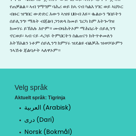
የጠቓልል። ኣብ ገማግም ባሕሪ ወይ ከኣ ናብ ካልእ ሃገር ወይ ኣህጉር
ብዙር ዝግበር ውድድር እውን ኣዝዩ ህቡብ እዩ። ቈልዑን ዓበይትን
ሰይሊንግ፡ ማለት ብጃልባ ጋንጽላ ከመይ ጌርካ ከም እትጐዓዝ
ክመሃሩ ይኽእሉ እዮም። መብዛሕትኦም ማሕበራት ሰይሊንግ
ኖርወይ፡ ኣብ ናይ ሓጋይ ትምህርትን ስልጠናን ክትጥቀመለን
እትኽእልን ነቶም ሰይሊንግ ክምሃሩ ዝደልዩ ብልቓሕ ዝወሃባኦምን
ንኣሽቱ ጃልባታት ኣለዋኦም።
Velg språk
Aktuelt språk: Tigrinja
العربية (Arabisk)
دری (Dari)
Norsk (Bokmål)