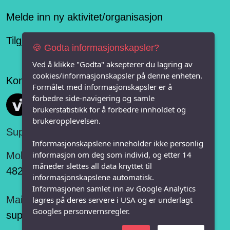
Melde inn ny aktivitet/organisasjon
Tilgjengelighetserklæring
🍪 Godta informasjonskapsler?
Ved å klikke "Godta" aksepterer du lagring av
cookies/informasjonskapsler på denne enheten.
Konseptet er levert av
Formålet med informasjonskapsler er å
forbedre side-navigering og samle
Vi FRITID
brukerstatistikk for å forbedre innholdet og
brukeropplevelsen.
Support:
Informasjonskapslene inneholder ikke personlig
informasjon om deg som individ, og etter 14
Mobil:
måneder slettes all data knyttet til
482 75 848
informasjonskapslene automatisk.
Informasjonen samlet inn av Google Analytics
Mail:
lagres på deres servere i USA og er underlagt
Googles personvernsregler.
support@vifritid.no