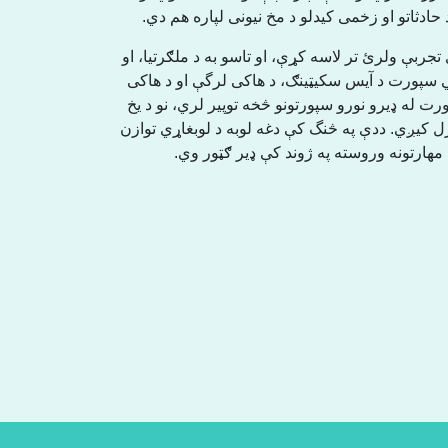
ادثاتو او زخمی کیدلو د مخ نیونی لپاره هم دي
تجربې ولرئ تر لاسه کړې، او تاسو به د ملګرتیا، او
سپورت د آیس سکیټینګ، د هاکی لرگې او د هاکی
 له ډیرو نورو سپورتونو څخه توپیر لري، نو د یخ
 کیږي. ددې په څنگ کې دغه لوبه د لوبغاړي توازن
مهارتونه وروسته په ژوند کې ډیر ګټور وي