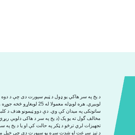
د یخ په سر هاکي یو ډول د ټیم سپورت دی چې د دوه ټی
ساتونکی په میدان کې وي. دې دوو ټیمونو هدف د کلب
مخالف گول ته یو پک (د یخ په سر د هاكى دلوبې رب
تجهیزات لري ترڅو د ټکر په حالت کې او یا د یخ په س
د تیز سرعت او شدت سره یو سپورت دی چې خپل مقررا