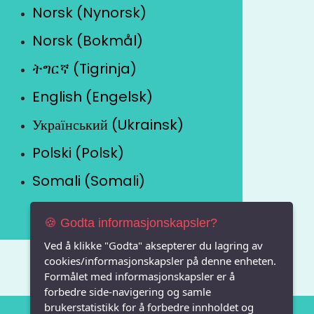
Norsk (Nynorsk)
Norsk (Bokmål)
ትግርኛ (Tigrinja)
English (Engelsk)
Український (Ukrainsk)
Polski (Polsk)
Somali (Somali)
🍪 Godta informasjonskapsler?
Ved å klikke "Godta" aksepterer du lagring av
cookies/informasjonskapsler på denne enheten.
Formålet med informasjonskapsler er å
forbedre side-navigering og samle
brukerstatistikk for å forbedre innholdet og