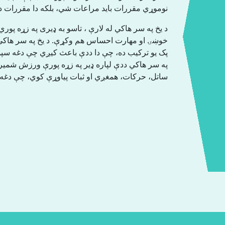
نوموړي مقررات باید مراعات شي، بلکه دا مقررات د ح.
د یخ په سر هاکي له لارې ، تاسو به ډیری په زړه پوري 
خوښۍ او مهارت احساس هم وکړې. د یخ په سر هاکي 
پک یو ترکیب ده، چې دا ددې باعث کیږي چې دغه سپورت
په سر هاکي ددې لپاره ډیر په زړه پورې ورزش شمیرل
ساتل، حرکات، همغږي او ثبات پیاوړې کوي، چې دغه .