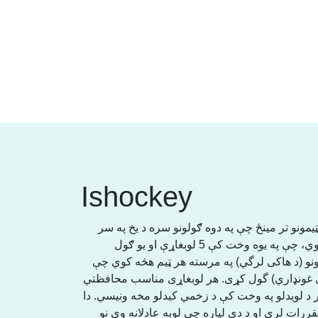
Ishockey
مونو تر مینځ چې په دوه ګولونو سره د یخ په سر
لوبیږي. هره لوبډله معمولا له 25 لوبغاړو څخه جوړه وي، چې په یوه وخت کې 5 لوبغاړې او یو ګول
ونو (د هاکی لرگي) په مرسته هر ټیم هڅه کوي چې
ړي غونډاري) گول کړی. هر لوبغاړی مناسب محافظتي
ر د لویدلو په وخت کې د زخمي کیدلو مخه ونیسي. دا
ت لري او د دې لپاره چې لوبه عادلانه وي نو