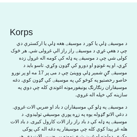
Korps
د موسیقۍ ډلې یا کور د موسیقۍ هغه ډلې یا ارکسترې دي
چې د هغې غړي د موسیقۍ راز راز الې غږولی شي. هر څوک
کولی شي چې د موسیقۍ په ډله کې کومه اله غږول زده
کړي، او په غونډو او دورو کې ګډون وکړي. تاسو باید د
موسیقۍ ګڼ شمېر ډلې ووینئ چې د می پر 17 مه او پر نورو
خاصو رخصتیو په کوڅو کې په موسیقۍ کې ګډون کوي. دغه
موسیقاران رنګارنګ یونیفورمونه اغوندي کله چې دوي په
سازینه کې خپله اله غږوي.
د موسیقۍ په ډلو کې موسیقاران د باد او ضربي الات غږوي.
د دغې الاتو ګډوله یوه په زړه پورې موسیقي تولیدوي. د
موسیقۍ په ډله کې د باد راز راز الات کارول کیږی. د باد الات
هله غږ پېدا کوي کله چې موسیقار په دغه اله کې پوکی
وکړي. ډولونه او غږیز پتري نمونه یي ضربي الات دي. هر