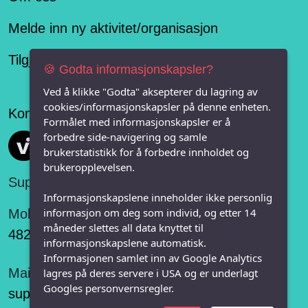
Melde inn ny aktivitet/organisasjon
Tilgjengelighetserklæring
🍪 Godta informasjonskapsler?
Ved å klikke "Godta" aksepterer du lagring av
cookies/informasjonskapsler på denne enheten.
Konseptet er levert av
Formålet med informasjonskapsler er å
forbedre side-navigering og samle
Vi FRITID
brukerstatistikk for å forbedre innholdet og
brukeropplevelsen.
Support:
Informasjonskapslene inneholder ikke personlig
informasjon om deg som individ, og etter 14
Mobil:
måneder slettes all data knyttet til
482 75 848
informasjonskapslene automatisk.
Informasjonen samlet inn av Google Analytics
Mail:
lagres på deres servere i USA og er underlagt
Googles personvernsregler.
support@vifritid.no