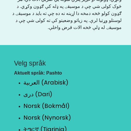
څوک کولی شي چې د موسیقۍ په ډله کې ګډون وکړي. د
ګډون کولو څخه دمخه دا اړینه نه ده چې ته باید د موسیقۍ د
لوستلو وړتیا لرې. په زیاتو وضعیتو کې ته کولی شې چې د
موسیقۍ له ډلې څخه الات قرض واخلې.
Velg språk
Aktuelt språk: Pashto
العربية (Arabisk)
دری (Dari)
Norsk (Bokmål)
Norsk (Nynorsk)
ትግርኛ (Tigrinja)