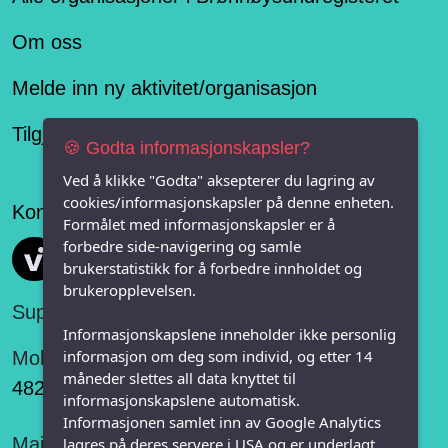
Om oss
Melde inn ny aktivitet/organisasjon
Tilgjengelighetserklæring
🍪 Godta informasjonskapsler?
Ved å klikke "Godta" aksepterer du lagring av
cookies/informasjonskapsler på denne enheten.
Konseptet er levert av
Formålet med informasjonskapsler er å
forbedre side-navigering og samle
Vi FRITID
brukerstatistikk for å forbedre innholdet og
brukeropplevelsen.
Support:
Informasjonskapslene inneholder ikke personlig
informasjon om deg som individ, og etter 14
Mobil:
måneder slettes all data knyttet til
482 75 848
informasjonskapslene automatisk.
Informasjonen samlet inn av Google Analytics
Mail:
lagres på deres servere i USA og er underlagt