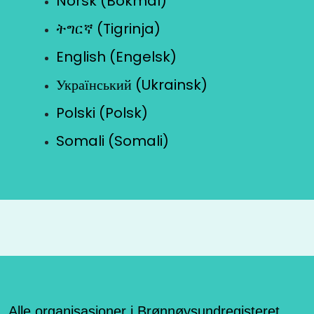
Norsk (Bokmål)
ትግርኛ (Tigrinja)
English (Engelsk)
Український (Ukrainsk)
Polski (Polsk)
Somali (Somali)
Alle organisasjoner i Brønnøysundregisteret