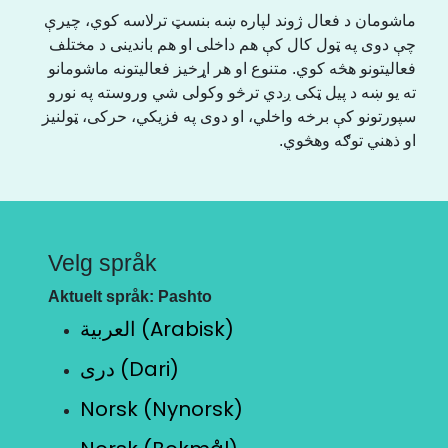
ماشومان د فعال ژوند لپاره ښه بنسټ ترلاسه کوي، چیرې
چې دوی په ټول کال کې هم داخلی او هم باندینی د مختلف
فعالیتونو هڅه کوي. متنوع او هر اړخیز فعالیتونه ماشومانو
ته یو ښه د پیل ټکی ږدي ترڅو وکولی شي وروسته په نورو
سپورتونو کې برخه واخلي، او دوی په فزیکي، حرکی، ټولنیز
او ذهني توګه وهڅوي.
Velg språk
Aktuelt språk: Pashto
العربية (Arabisk)
دری (Dari)
Norsk (Nynorsk)