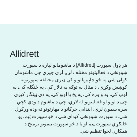
Allidrett
هر ډول سپورت [Allidrett] د ماشومانو لپاره د سپورت
ښوونځی د فعالیتونو مختلف لړۍ لري چیرې چې ماشومان
کولی شي په څو چاپیریالونو کې ډیری مختلفه سپورتونه
کوښښ وکړي، د مثال په توګه په تالار کې، په ځنگله کې، په
لوپ کې، په واوره کې، په یخ یا اوبو کی. په دې ټینگار کیږي
چی د لوبو او فعالیتونو له لارې، چې د ماشوم د ودې کچې
سره سمون لري، ابتدایی حرکاتو د مهارتونو ته وده ورکړل
شي. د سپورت ښوونځی کیدای شي د څو سپورت ټیم، یو
ځانګړي سپورت ټیم او یا د څو سپورت ټیمونو ترمنځ د
همکارۍ لخوا تنظیم شي.