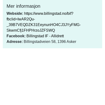
Mer informasjon
Webside:
https://www.billingstad.no/bif?
fbclid=IwAR2Qu-
_39B7VEQDZK31EeynunHO4CJ3JYyFMG-
SkwmCfj1FHPHrzoJZFSWQ
Facebook:
Billingstad IF - Allidrett
Adresse:
Billingstadveien 58, 1396 Asker