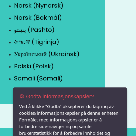
Norsk (Nynorsk)
Norsk (Bokmål)
پښتو (Pashto)
ትግርኛ (Tigrinja)
Український (Ukrainsk)
Polski (Polsk)
Somali (Somali)
🍪 Godta informasjonskapsler?
Ved å klikke "Godta" aksepterer du lagring av
cookies/informasjonskapsler på denne enheten.
Formålet med informasjonskapsler er å
forbedre side-navigering og samle
brukerstatistikk for å forbedre innholdet og