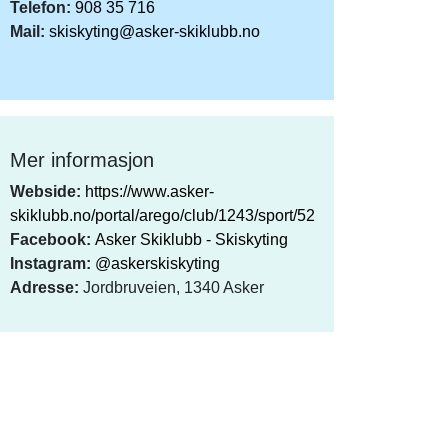
Telefon:
908 35 716
Mail:
skiskyting@asker-skiklubb.no
Mer informasjon
Webside:
https://www.asker-
skiklubb.no/portal/arego/club/1243/sport/52
Facebook:
Asker Skiklubb - Skiskyting
Instagram:
@askerskiskyting
Adresse:
Jordbruveien, 1340 Asker