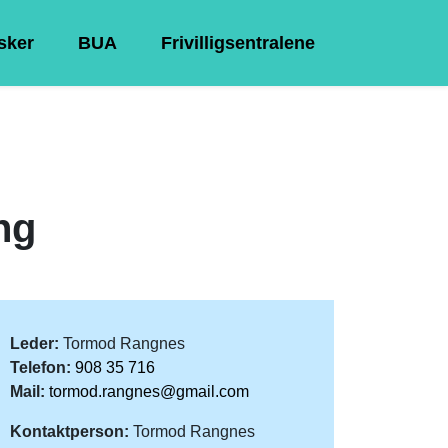
Asker
BUA
Frivilligsentralene
ng
Leder:
Tormod Rangnes
Telefon:
908 35 716
Mail:
tormod.rangnes@gmail.com
Kontaktperson:
Tormod Rangnes