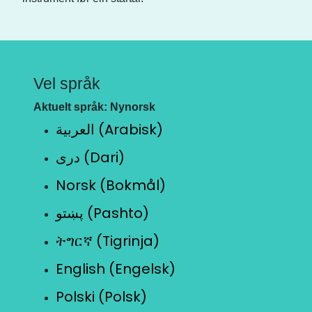
Vel språk
Aktuelt språk: Nynorsk
العربية (Arabisk)
دری (Dari)
Norsk (Bokmål)
پښتو (Pashto)
ትግርኛ (Tigrinja)
English (Engelsk)
Polski (Polsk)