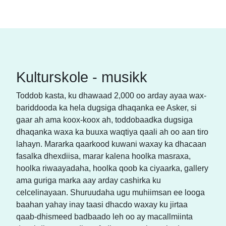
Kulturskole - musikk
Toddob kasta, ku dhawaad 2,000 oo arday ayaa wax-
bariddooda ka hela dugsiga dhaqanka ee Asker, si
gaar ah ama koox-koox ah, toddobaadka dugsiga
dhaqanka waxa ka buuxa waqtiya qaali ah oo aan tiro
lahayn. Mararka qaarkood kuwani waxay ka dhacaan
fasalka dhexdiisa, marar kalena hoolka masraxa,
hoolka riwaayadaha, hoolka qoob ka ciyaarka, gallery
ama guriga marka aay arday cashirka ku
celcelinayaan. Shuruudaha ugu muhiimsan ee looga
baahan yahay inay taasi dhacdo waxay ku jirtaa
qaab-dhismeed badbaado leh oo ay macallmiinta