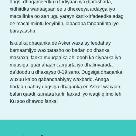
dugsi-dhaqameedku u fudiyaan waxbarashada,
xidhiidka wanaagsan ee u dhexeeya ardayga iyo
macallinka oo aan ugu yarayn karti-xirfadeedka adag
ee macalimiintu leeyihiin, labadaba fanaaniinta iyo
barayaasha.
Iskuulka dhaqanka ee Asker waxa ay leedahay
barnaamijyo waxbarasho oo badan oo dhanka
masraxa, fanka muuqaalka ah, qoob ka ciyaarka iyo
muusiga, gaar ahaan carruurta iyo dhalinyarada
da’doodu u dhaxayso 0-19 sano. Dugsiga dhaqanka
wuxuu kaloo qabanqaabiyay waxbarid. Anaga
hadaan nahay dugsiga dhaqanka ee Asker waxaan
balan qaadi karnaaa karti, farxad iyo waqti qiimo leh.
Ku soo dhawoo fanka!