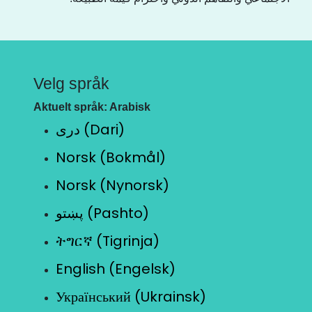
Velg språk
Aktuelt språk: Arabisk
دری (Dari)
Norsk (Bokmål)
Norsk (Nynorsk)
پښتو (Pashto)
ትግርኛ (Tigrinja)
English (Engelsk)
Український (Ukrainsk)