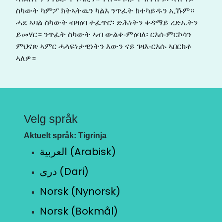
ስካውት ካምፖ ክትኣትዉን ካልእ ንጥፈት ከተካይዱን ኢኹም።
ሓደ ኣባል ስካውት ብዛዕባ ተፈጥሮ፡ ድሕነትን ቀዳማይ ረድኤትን
ይመሃር። ንጥፈት ስካውት ኣብ ውልቀ-ምዕባለ፡ ርእሰ-ምርኮሳን
ምህናጽ ኣምር ሓላፍነታዊነትን እውን ናይ ገዛእ-ርእሱ ኣበርክቶ
ኣለዎ።
Velg språk
Aktuelt språk: Tigrinja
العربية (Arabisk)
دری (Dari)
Norsk (Nynorsk)
Norsk (Bokmål)