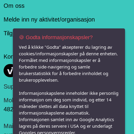
Om oss
Melde inn ny aktivitet/organisasjon
Tilgjengelighetserklæring
🍪 Godta informasjonskapsler?
Ved å klikke "Godta" aksepterer du lagring av
cookies/informasjonskapsler på denne enheten.
Konseptet er levert av
Formålet med informasjonskapsler er å
forbedre side-navigering og samle
Vi FRITID
brukerstatistikk for å forbedre innholdet og
brukeropplevelsen.
Support:
Informasjonskapslene inneholder ikke personlig
informasjon om deg som individ, og etter 14
Mobil:
måneder slettes all data knyttet til
482 75 848
informasjonskapslene automatisk.
Informasjonen samlet inn av Google Analytics
Mail:
lagres på deres servere i USA og er underlagt
Googles personvernsregler.